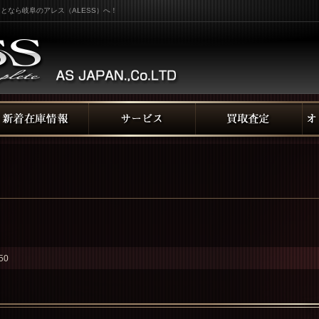
となら岐阜のアレス（ALESS）へ！
50