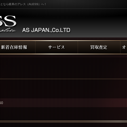
となら岐阜のアレス（ALESS）へ！
50