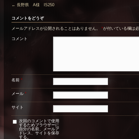
←
長野県 A様 IS250
コメントをどうぞ
メールアドレスが公開されることはありません。
*
が付いている欄は
コメント
名前
*
メール
*
サイト
次回のコメントで使用
するためブラウザーに
自分の名前、メールア
ドレス、サイトを保存
する。