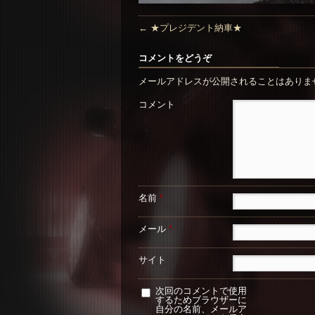
←
★プレジデント納車★
コメントをどうぞ
メールアドレスが公開されることはありま
コメント
名前
*
メール
*
サイト
次回のコメントで使用
するためブラウザーに
自分の名前、メールア