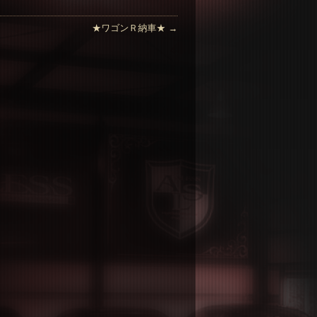
★ワゴンＲ納車★
→