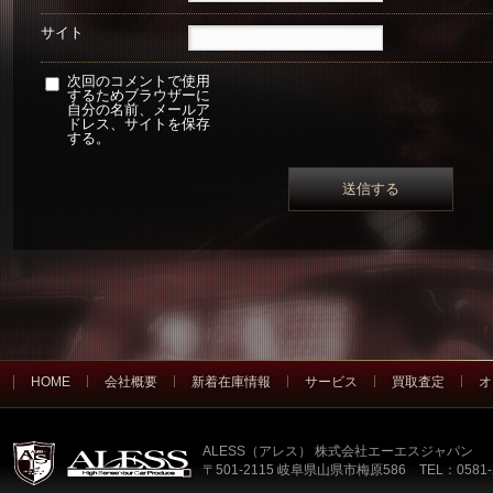
サイト
次回のコメントで使用
するためブラウザーに
自分の名前、メールア
ドレス、サイトを保存
する。
HOME
会社概要
新着在庫情報
サービス
買取査定
オ
ALESS（アレス） 株式会社エーエスジャパン
〒501-2115 岐阜県山県市梅原586 TEL：0581-2