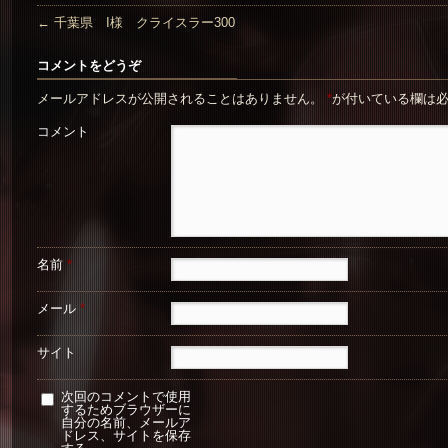
←
千葉県 I様 クライスラー300
コメントをどうぞ
メールアドレスが公開されることはありません。
*
が付いている欄は
コメント
名前
*
メール
*
サイト
次回のコメントで使用
するためブラウザーに
自分の名前、メールア
ドレス、サイトを保存