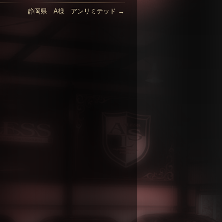
静岡県 A様 アンリミテッド
→