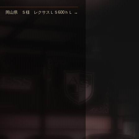
岡山県 Ｓ様 レクサスＬＳ600ｈＬ
→