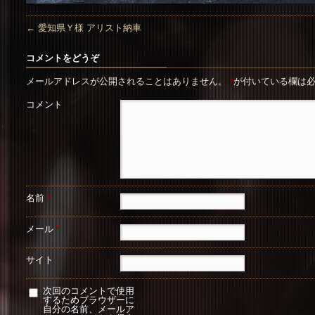
←
愛知県Ｙ様 アリスト納車
コメントをどうぞ
メールアドレスが公開されることはありません。
*
が付いている欄は
コメント
名前
*
メール
*
サイト
次回のコメントで使用
するためブラウザーに
自分の名前、メールア