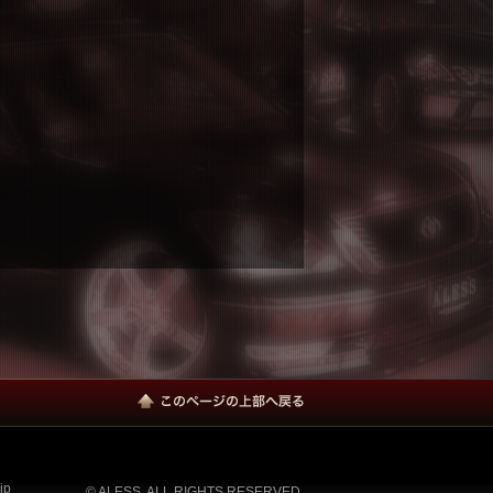
jp
© ALESS. ALL RIGHTS RESERVED.