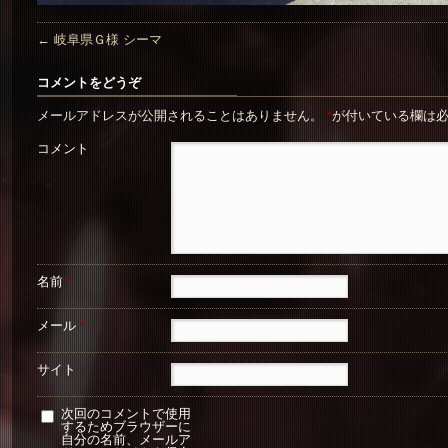
←
岐阜県Ｇ様 シーマ
コメントをどうぞ
メールアドレスが公開されることはありません。
*
が付いている欄は
コメント
名前
*
メール
*
サイト
次回のコメントで使用
するためブラウザーに
自分の名前、メールア