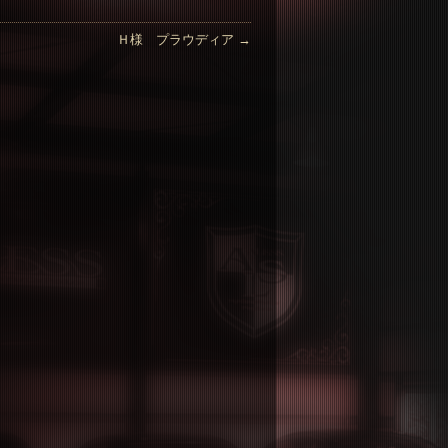
Ｈ様 プラウディア
→