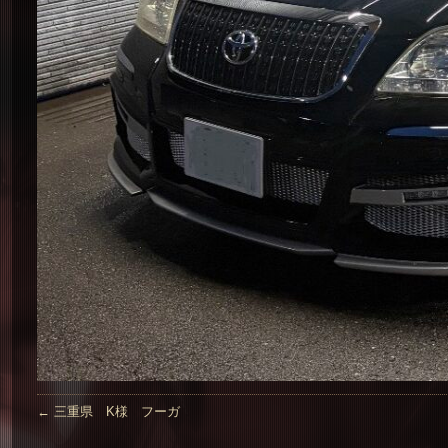
←
三重県 K様 フーガ