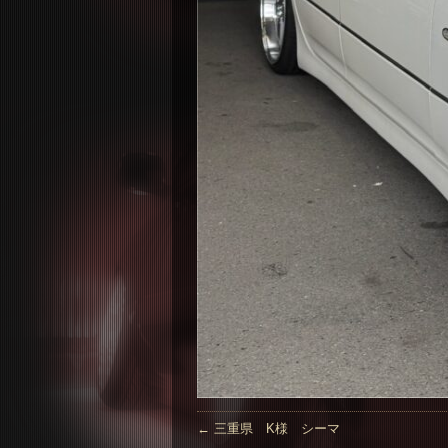
←
三重県 K様 シーマ