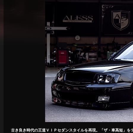
古き良き時代の王道ＶＩＰセダンスタイルを再現。「ザ・車高短」を