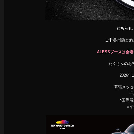
どちらも
ご来場の際はぜ
ALESSブース
は
会場
たくさんのお
2026年
幕張メッセ
千
○国際展
○イ