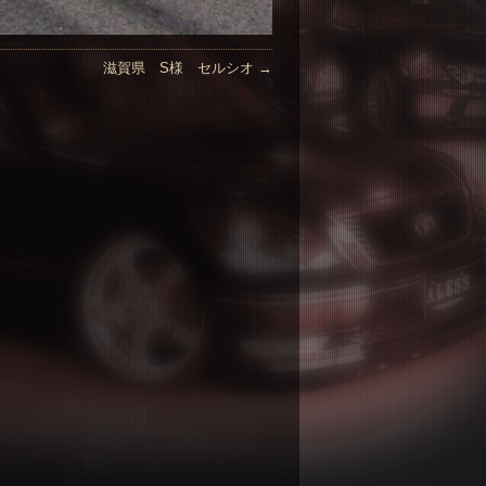
滋賀県 S様 セルシオ
→