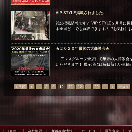
VIP STYLE掲載されました♪
雑誌掲載情報です☆ VIP STYLE２月号
本全国どこでも買取できますのでお気軽にお問
★２０２０年最後の大商談会★
アレスグループ全店にて年末の大商談会を
いただきます！ 展示場には毎日新しい車輛
« 先頭
«
...
8
9
10
11
12
...
20
...
»
最後 »
HOME
会社概要
新着在庫情報
サービス
買取査定
オ